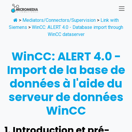
Se rendre au contenu
>
Mediators/Connectors/Supervision
>
Link with
Siemens
>
WinCC: ALERT 4.0 - Database import through
WinCC dataserver
WinCC: ALERT 4.0 -
Import de la base de
données à l'aide du
serveur de données
WinCC
1. Introduction et pré-