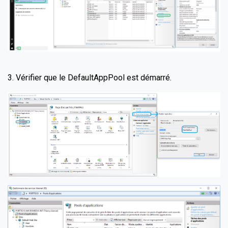
3. Vérifier que le DefaultAppPool est démarré.