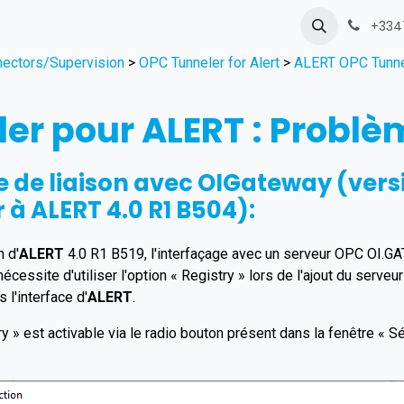
Envoyer une demande
+334
ectors/Supervision
>
OPC Tunneler for Alert
>
ALERT OPC Tunnel
er pour ALERT : Probl
 de liaison avec OIGateway (vers
 à ALERT 4.0 R1 B504):
n d'
ALERT
4.0 R1 B519, l'interfaçage avec un serveur OPC OI.G
nécessite d'utiliser l'option « Registry » lors de l'ajout du serve
s l'interface d'
ALERT
.
ry » est activable via le radio bouton présent dans la fenêtre « S