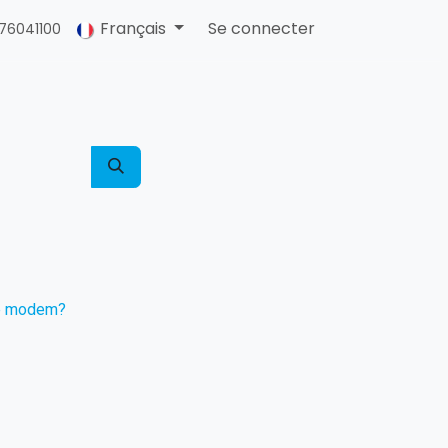
Français
Se connecter
76041100
 le modem?